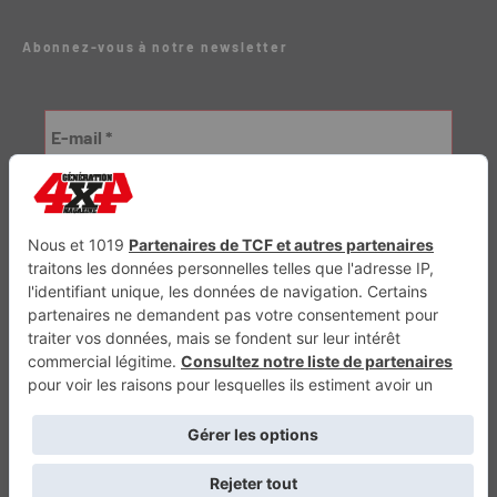
Abonnez-vous à notre newsletter
Génération Electrique
Génération Sans Permis
VTTAE.fr
FullAttack
MX2K
Enduro Mag
Trail Adventure
Trial Mag
Sport-Bikes
Boutique CPPRESSE
Escapade
Maisons A Vivre