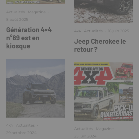
Actualités
Magazine
·
8 août 2025
Génération 4×4
4x4
Actualités
·
16 juin 2025
n°89 est en
Jeep Cherokee le
kiosque
retour ?
4x4
Actualités
·
Actualités
Magazine
·
29 octobre 2024
25 juin 2024