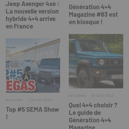
Jeep Avenger 4xe :
Génération 4×4
La nouvelle version
Magazine #83 est
hybride 4×4 arrive
en kiosque !
en France
Actualités
·
24 août 2022
Actualités
·
7 janvier 2024
Quel 4×4 choisir ?
Top #5 SEMA Show
Le guide de
!
Génération 4×4
Magazine