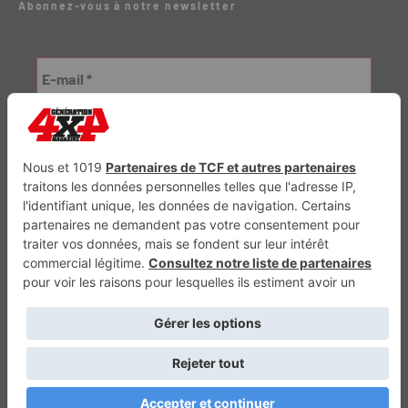
Abonnez-vous à notre newsletter
Génération Electrique
Génération Sans Permis
VTTAE.fr
FullAttack
MX2K
Enduro Mag
Trail Adventure
Trial Mag
Sport-Bikes
Boutique CPPRESSE
Escapade
Maisons A Vivre
Retour en haut