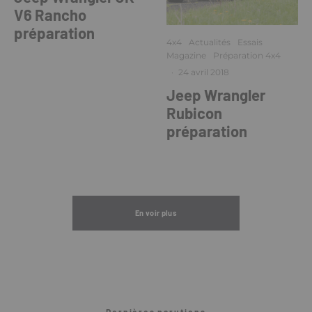
V6 Rancho
préparation
4x4
Actualités
Essais
Magazine
Préparation 4x4
·
24 avril 2018
Jeep Wrangler
Rubicon
préparation
En voir plus
Dernières parutions