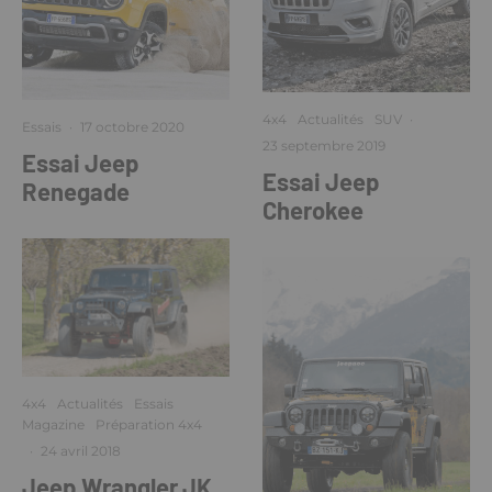
4x4
Actualités
SUV
·
Essais
·
17 octobre 2020
23 septembre 2019
Essai Jeep
Essai Jeep
Renegade
Cherokee
4x4
Actualités
Essais
Magazine
Préparation 4x4
·
24 avril 2018
Jeep Wrangler JK