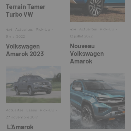
Terrain Tamer
Turbo VW
4x4
Actualités
Pick-Up
·
4x4
Actualités
Pick-Up
·
12 juillet 2022
9 mai 2022
Nouveau
Volkswagen
Volkswagen
Amarok 2023
Amarok
Actualités
Essais
Pick-Up
·
27 novembre 2017
L’Amarok