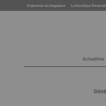
S’abonner au magazine
La boutique Générat
Actualités
Géné
D