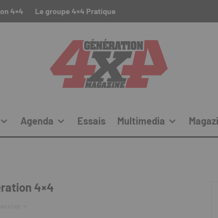
ion 4×4
Le groupe 4×4 Pratique
Agenda
Essais
Multimedia
Magaz
ration 4×4
ernier