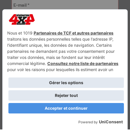
Génération Electrique
Génération Sans Permis
VTTAE.fr
FullAttack
MX2K
Enduro Mag
Trail Adventure
Trial Mag
Sport-Bikes
Boutique CPPRESSE
Escapade
Maisons A Vivre
Retour en haut
Depuis 2010 - Un magazine du
Groupe CPPRESSE