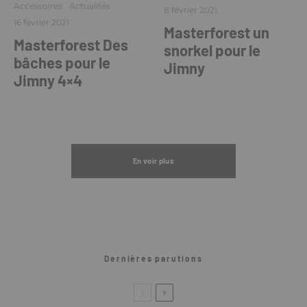
Accessoires
Actualités
·
8 février 2021
16 février 2021
Masterforest un
Masterforest Des
snorkel pour le
bâches pour le
Jimny
Jimny 4×4
En voir plus
Dernières parutions