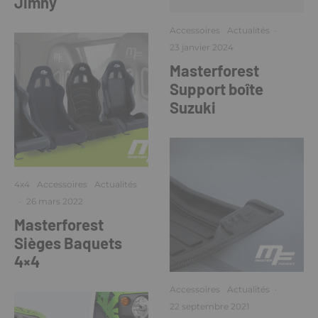
Jimny
Accessoires
Actualités
·
23 janvier 2024
Masterforest
Support boîte
Suzuki
4x4
Accessoires
Actualités
·
26 mars 2022
Masterforest
Sièges Baquets
4×4
Accessoires
Actualités
·
22 septembre 2021