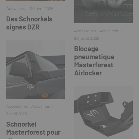
Actualités
·
20 avril 2026
Des Schnorkels
signés DZR
Accessoires
Actualités
·
26 juillet 2025
Blocage
pneumatique
Masterforest
Airlocker
Accessoires
Actualités
·
7 avril 2025
Schnorkel
Masterforest pour