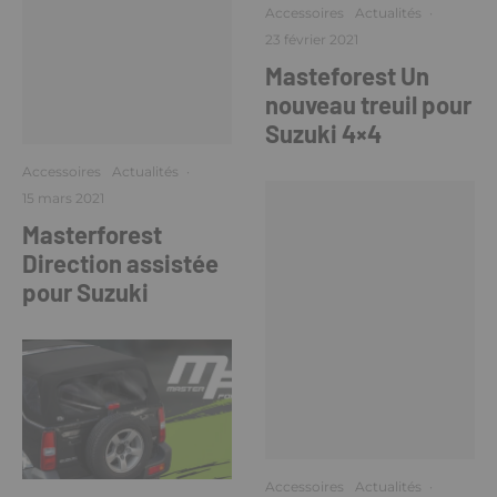
Accessoires
Actualités
·
23 février 2021
Masteforest Un
nouveau treuil pour
Suzuki 4×4
Accessoires
Actualités
·
15 mars 2021
Masterforest
Direction assistée
pour Suzuki
Accessoires
Actualités
·