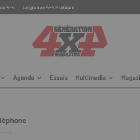
ion 4×4
Le groupe 4×4 Pratique
Agenda
Essais
Multimedia
Magaz
léphone
ernier