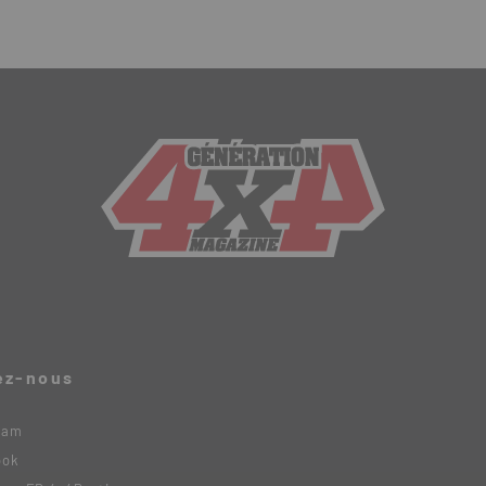
ez-nous
ram
ook