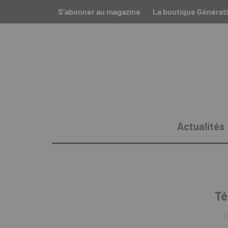
S’abonner au magazine
La boutique Générat
Actualités
Té
D