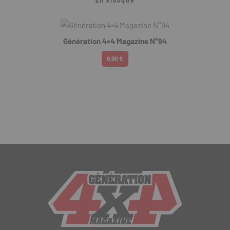
En kiosque
Génération 4×4 Magazine N°94
6.90 €