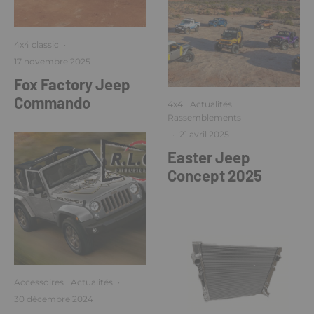
4x4 classic
·
17 novembre 2025
Fox Factory Jeep
Commando
4x4
Actualités
Rassemblements
·
21 avril 2025
Easter Jeep
Concept 2025
Accessoires
Actualités
·
30 décembre 2024