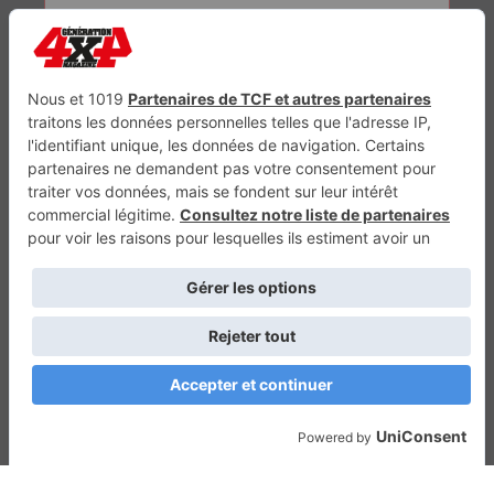
Génération Electrique
Génération Sans Permis
VTTAE.fr
FullAttack
MX2K
Enduro Mag
Trail Adventure
Trial Mag
Sport-Bikes
Boutique CPPRESSE
Escapade
Maisons A Vivre
Retour en haut
Depuis 2010 - Un magazine du
Groupe CPPRESSE