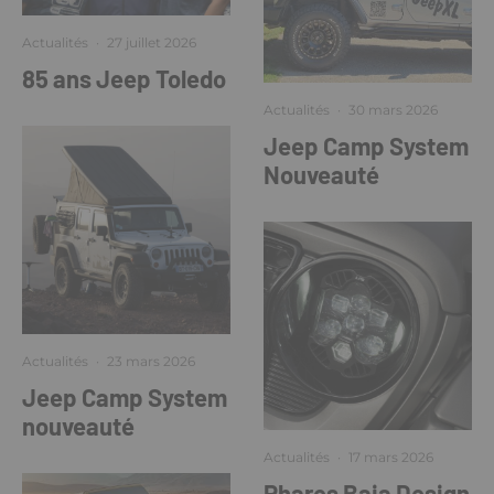
Actualités
·
27 juillet 2026
85 ans Jeep Toledo
Actualités
·
30 mars 2026
Jeep Camp System
Nouveauté
Actualités
·
23 mars 2026
Jeep Camp System
nouveauté
Actualités
·
17 mars 2026
Phares Baja Design