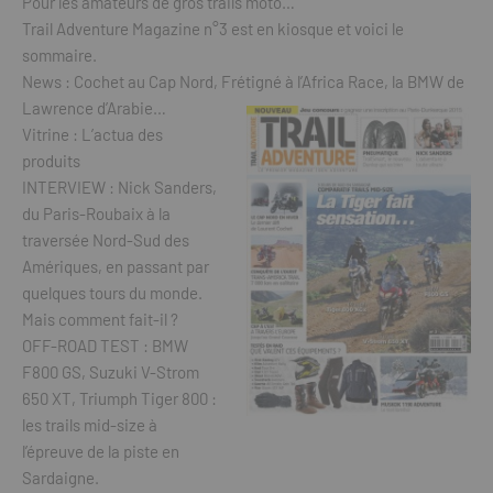
Pour les amateurs de gros trails moto…
Trail Adventure Magazine n°3 est en kiosque et voici le
sommaire.
News : Cochet au Cap Nord, Frétigné à l’Africa Race, la BMW de
Lawrence d’Arabie…
Vitrine : L’actua des
produits
INTERVIEW : Nick Sanders,
du Paris-Roubaix à la
traversée Nord-Sud des
Amériques, en passant par
quelques tours du monde.
Mais comment fait-il ?
OFF-ROAD TEST : BMW
F800 GS, Suzuki V-Strom
650 XT, Triumph Tiger 800 :
les trails mid-size à
l’épreuve de la piste en
Sardaigne.