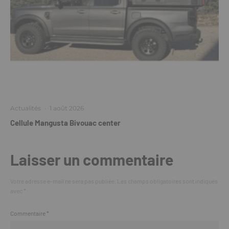
Actualités
·
1 août 2026
Cellule Mangusta Bivouac center
Laisser un commentaire
Votre adresse e-mail ne sera pas publiée.
Les champs obligatoires sont indiqués
avec
*
Commentaire
*