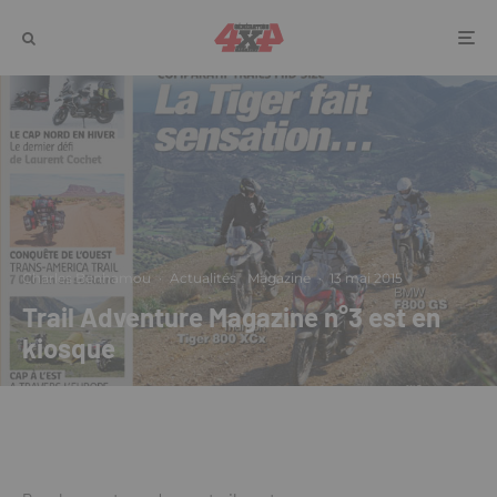
Charles Benhamou
·
Actualités
Magazine
·
13 mai 2015
Trail Adventure Magazine n°3 est en
kiosque