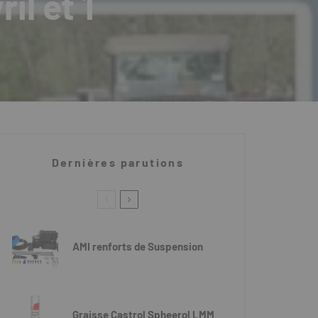
il et 1
Dernières parutions
AMI renforts de Suspension
Graisse Castrol Spheerol LMM