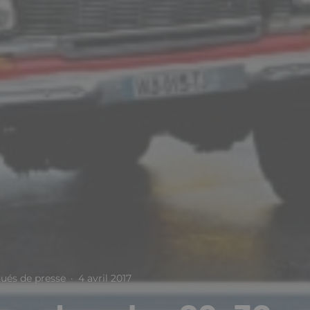
és de presse
·
4 avril 2017