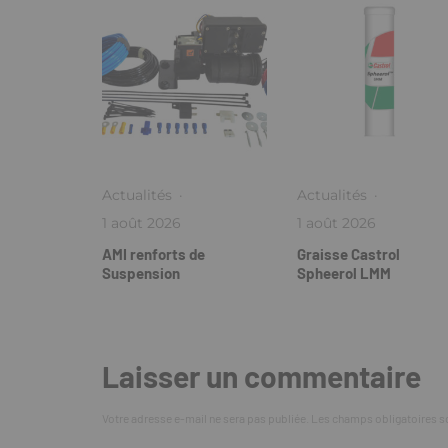
Actualités
·
Actualités
·
1 août 2026
1 août 2026
AMI renforts de
Graisse Castrol
Suspension
Spheerol LMM
Laisser un commentaire
Votre adresse e-mail ne sera pas publiée.
Les champs obligatoires s