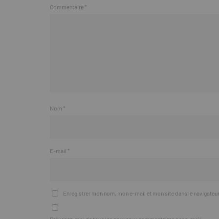
Commentaire
*
Nom
*
E-mail
*
Enregistrer mon nom, mon e-mail et mon site dans le navigate
Prévenez-moi de tous les nouveaux commentaires par e-mail.