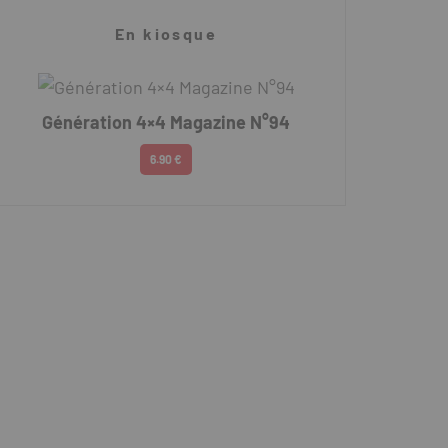
En kiosque
Génération 4×4 Magazine N°94
6.90 €