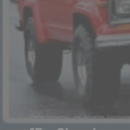
Charles Benhamou
·
4x4
Actualités
Communiqu