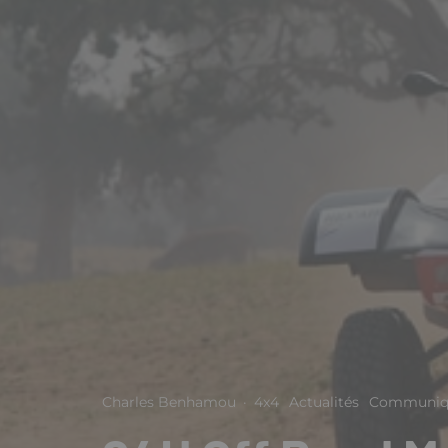
Charles Benhamou
·
4x4
Actualités
Communiqu