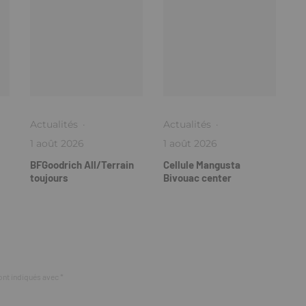
Actualités
·
Actualités
·
1 août 2026
1 août 2026
BFGoodrich All/Terrain
Cellule Mangusta
toujours
Bivouac center
ont indiqués avec
*