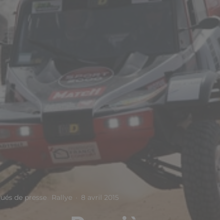
és de presse
Rallye
·
8 avril 2015