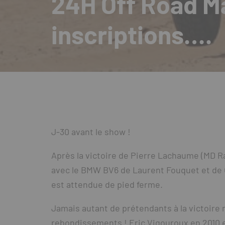
24H Off Road M
inscriptions….
J-30 avant le show !
Après la victoire de Pierre Lachaume (MD Ra
avec le BMW BV6 de Laurent Fouquet et de Ch
est attendue de pied ferme.
Jamais autant de prétendants à la victoire ne
rebondissements ! Eric Vigouroux en 2010 e