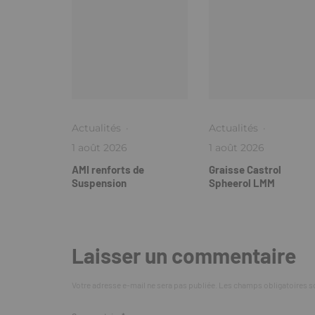
Actualités
·
Actualités
·
1 août 2026
1 août 2026
AMI renforts de
Graisse Castrol
Suspension
Spheerol LMM
Laisser un commentaire
Votre adresse e-mail ne sera pas publiée.
Les champs obligatoires s