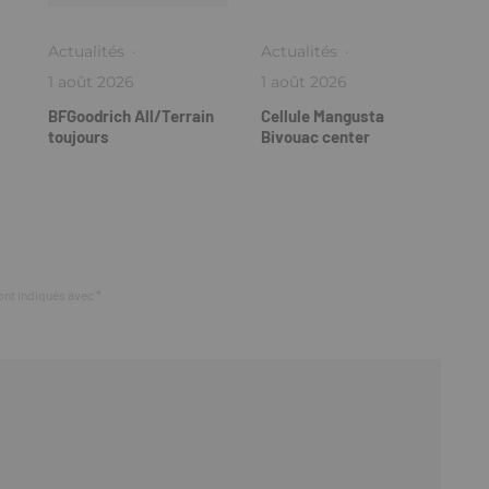
Actualités
·
Actualités
·
1 août 2026
1 août 2026
BFGoodrich All/Terrain
Cellule Mangusta
toujours
Bivouac center
ont indiqués avec
*