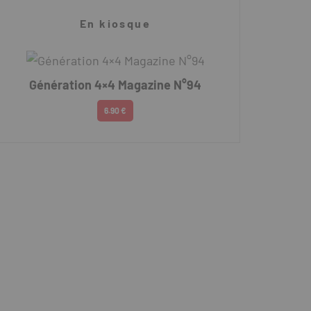
En kiosque
Génération 4×4 Magazine N°94
6.90 €