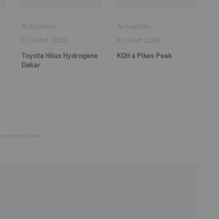
Actualités
·
Actualités
·
13 juillet 2026
8 juillet 2026
Toyota Hilux Hydrogène
KOH à Pikes Peak
Dakar
ont indiqués avec
*