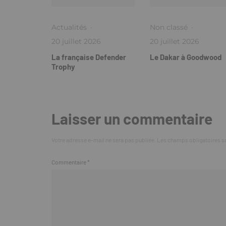
Actualités
·
Non classé
·
20 juillet 2026
20 juillet 2026
La française Defender
Le Dakar à Goodwood
Trophy
Laisser un commentaire
Votre adresse e-mail ne sera pas publiée.
Les champs obligatoires s
Commentaire
*