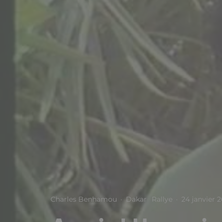
Charles Benhamou
·
Dakar
Rallye
·
24 janvier 