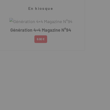
En kiosque
Génération 4×4 Magazine N°94
6.90 €