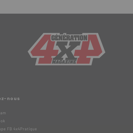
ez-nous
ram
ook
upe FB 4x4Pratique