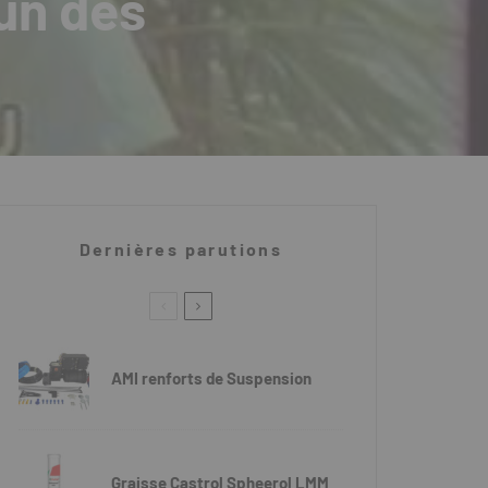
'un des
Dernières parutions
AMI renforts de Suspension
Graisse Castrol Spheerol LMM