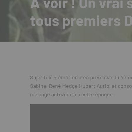
A voir ! Un vrai 
tous premiers D
Sujet télé « émotion » en prémisse du 4ème
Sabine, René Medge Hubert Auriol et consor
mélangé auto/moto à cette époque.