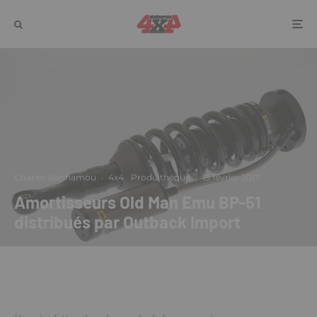
Charles Benhamou
·
4x4
Produithèque
·
15 février 2017
Amortisseurs Old Man Emu BP-51
distribués par Outback Import