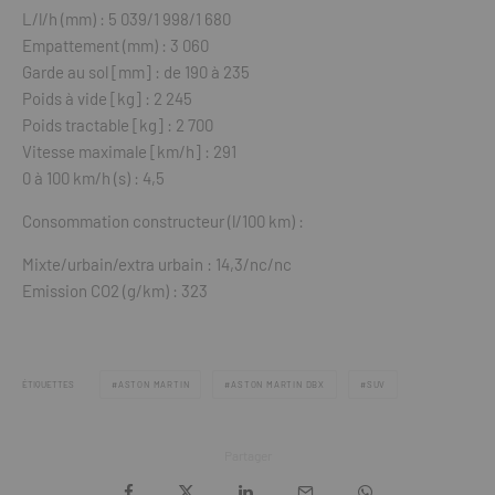
L/l/h (mm) : 5 039/1 998/1 680
Empattement (mm) : 3 060
Garde au sol [mm] : de 190 à 235
Poids à vide [kg] : 2 245
Poids tractable [kg] : 2 700
Vitesse maximale [km/h] : 291
0 à 100 km/h (s) : 4,5
Consommation constructeur (l/100 km) :
Mixte/urbain/extra urbain : 14,3/nc/nc
Emission CO2 (g/km) : 323
ÉTIQUETTES
ASTON MARTIN
ASTON MARTIN DBX
SUV
Partager