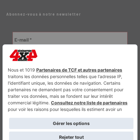
Abonnez-vous à notre newsletter
Génération Electrique
Génération Sans Permis
VTTAE.fr
FullAttack
MX2K
Enduro Mag
Trail Adventure
Trial Mag
Sport-Bikes
Boutique CPPRESSE
Escapade
Maisons A Vivre