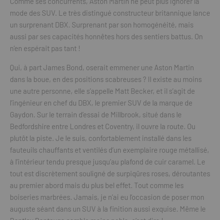
Comme ses concurrents, Aston Martin ne peut plus ignorer la
mode des SUV. Le très distingué constructeur britannique lance
un surprenant DBX. Surprenant par son homogénéité, mais
aussi par ses capacités honnêtes hors des sentiers battus. On
n’en espérait pas tant !
Qui, à part James Bond, oserait emmener une Aston Martin
dans la boue, en des positions scabreuses ? Il existe au moins
une autre personne, elle s’appelle Matt Becker, et il s’agit de
l’ingénieur en chef du DBX, le premier SUV de la marque de
Gaydon. Sur le terrain d’essai de Millbrook, situé dans le
Bedfordshire entre Londres et Coventry, il ouvre la route. Ou
plutôt la piste. Je le suis, confortablement installé dans les
fauteuils chauffants et ventilés d’un exemplaire rouge métallisé,
à l’intérieur tendu presque jusqu’au plafond de cuir caramel. Le
tout est discrètement souligné de surpiqûres roses, déroutantes
au premier abord mais du plus bel effet. Tout comme les
boiseries marbrées. Jamais, je n’ai eu l’occasion de poser mon
auguste séant dans un SUV à la finition aussi exquise. Même le