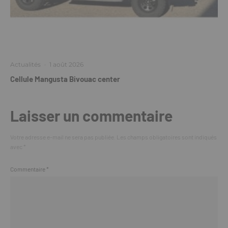
Actualités
·
1 août 2026
Cellule Mangusta Bivouac center
Laisser un commentaire
Votre adresse e-mail ne sera pas publiée.
Les champs obligatoires sont indiqués
avec
*
Commentaire
*