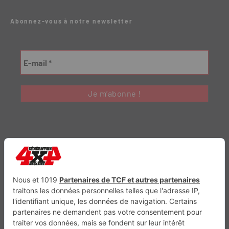
Abonnez-vous à notre newsletter
Génération Electrique
Génération Sans Permis
VTTAE.fr
FullAttack
MX2K
Enduro Mag
Trail Adventure
Trial Mag
Sport-Bikes
Boutique CPPRESSE
Escapade
Maisons A Vivre