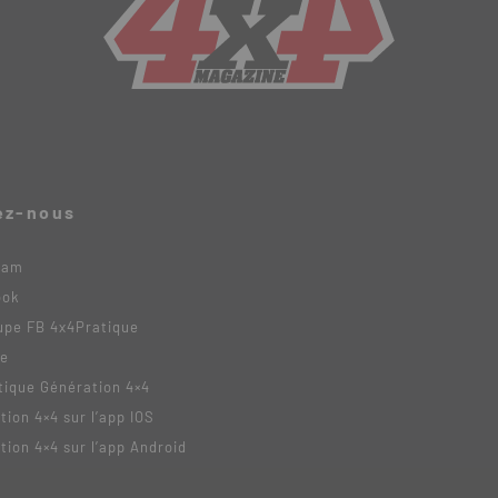
ez-nous
ram
ook
upe FB 4x4Pratique
be
tique Génération 4×4
tion 4×4 sur l’app IOS
tion 4×4 sur l’app Android