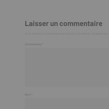
Laisser un commentaire
Votre adresse e-mail ne sera pas publiée.
Les champs obligatoires s
Commentaire
*
Nom
*