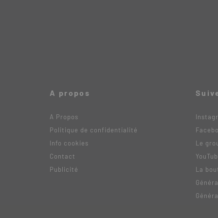
A propos
Suiv
A Propos
Instag
Politique de confidentialité
Faceb
Info cookies
Le gro
Contact
YouTu
Publicité
La bou
Généra
Généra