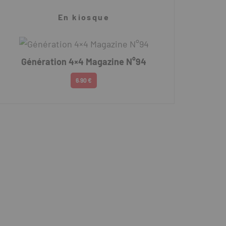
En kiosque
Génération 4×4 Magazine N°94
6.90 €