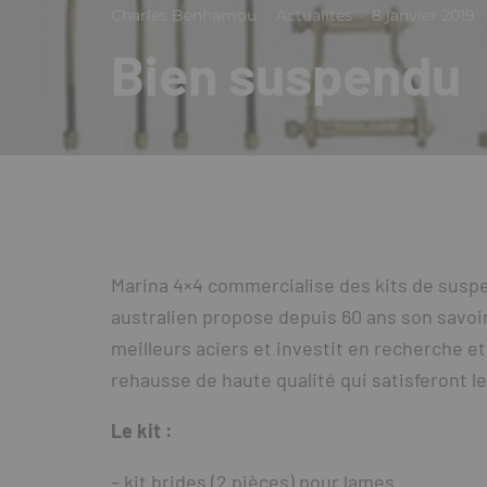
Charles Benhamou
·
Actualités
·
8 janvier 2019
Bien suspendu
Marina 4×4 commercialise des kits de suspe
australien propose depuis 60 ans son savoir-f
meilleurs aciers et investit en recherche e
rehausse de haute qualité qui satisferont l
Le kit :
– kit brides (2 pièces) pour lames