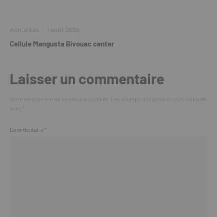
Actualités
·
1 août 2026
Cellule Mangusta Bivouac center
Laisser un commentaire
Votre adresse e-mail ne sera pas publiée.
Les champs obligatoires sont indiqués
avec
*
Commentaire
*