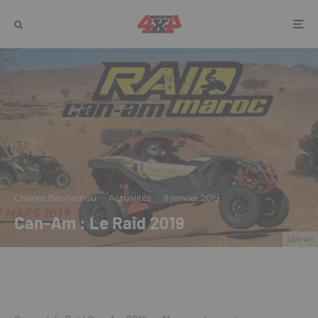
Charles Benhamou
·
Actualités
·
9 janvier 2019
Can-Am : Le Raid 2019
CAN-AM