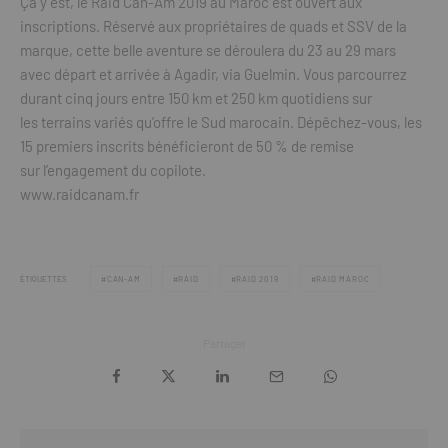
Ça y est, le Raid Can-Am 2019 au Maroc est ouvert aux
inscriptions. Réservé aux propriétaires de quads et SSV de la
marque, cette belle aventure se déroulera du 23 au 29 mars
avec départ et arrivée à Agadir, via Guelmin. Vous parcourrez
durant cinq jours entre 150 km et 250 km quotidiens sur
les terrains variés qu’offre le Sud marocain. Dépêchez-vous, les
15 premiers inscrits bénéficieront de 50 % de remise
sur l’engagement du copilote.
www.raidcanam.fr
ÉTIQUETTES
CAN-AM
RAID
RAID 2019
RAID MAROC
Partager