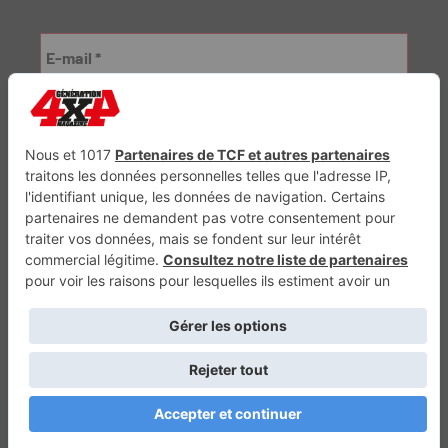
Génération Electrique
Génération Sans Permis
VTTAE.fr
FullAttack
MX2K
Enduro Mag
Trail Adventure
Trial Mag
Sport-Bikes
Boutique CPPRESSE
Escapade
Maisons A Vivre
Retour en haut
Depuis 2010 - Un magazine du
Groupe CPPRESSE