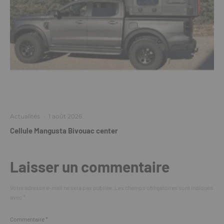
Actualités
·
1 août 2026
Cellule Mangusta Bivouac center
Laisser un commentaire
Votre adresse e-mail ne sera pas publiée.
Les champs obligatoires sont indiqués
avec
*
Commentaire
*