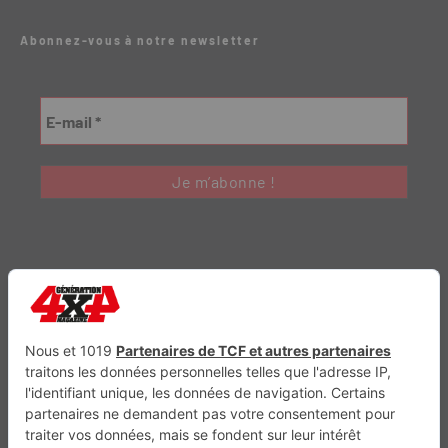
Abonnez-vous à notre newsletter
Génération Electrique
Génération Sans Permis
VTTAE.fr
FullAttack
MX2K
Enduro Mag
Trail Adventure
Trial Mag
Sport-Bikes
Boutique CPPRESSE
Escapade
Maisons A Vivre