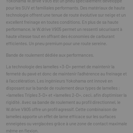
Yokohama W.drive V905 est un pneu spécialement développé
pour les SUV et familiales performants. Des matériaux de haute
technologie offrent une tenue de route évolutive sur neige et un
excellent freinage en toutes conditions. En plus de sa haute
performance, le W.drive V905 permet un ressenti sécurisant à
haute vitesse tout en offrant des économies de carburant
efficientes. Un pneu premium pour une route sereine.
Bande de roulement dédiée aux performances.
La technologie des lamelles «3-D» permet de maintenir la
fermeté du pavé et donc de maintenir l’adhérence au freinage et
à l’accélération. Les ingénieurs Yokohama ont innové en
disposant sur la bande de roulement deux types de lamelles :
«lamelles Triples 3-D» et «lamelles 2-D», ceci, afin d’optimiser la
rigidité. Avec sa bande de roulement au profil directionnel, le
W.drive V905 offre un profil agressif. Cette combinaison de
lamelles apporte un effet de lame efficace sur les surfaces
enneigées ou verglacées grâce à une zone de contact maximale
même en flexion.