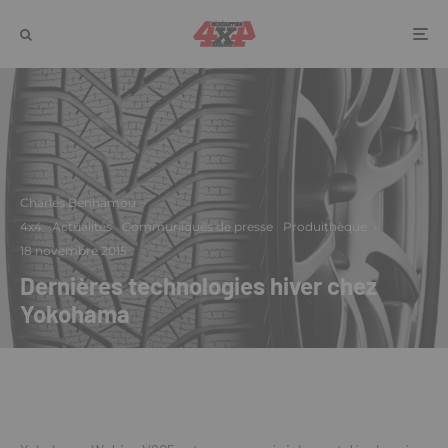
Charles Benhamou
·
4x4
Actualités
Communiqués de presse
Produithèque
·
18 novembre 2015
Dernières technologies hiver chez
Yokohama