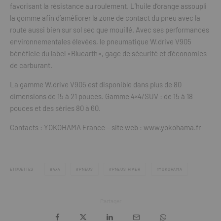
favorisant la résistance au roulement. L’huile d’orange assoupli
la gomme afin d’améliorer la zone de contact du pneu avec la
route aussi bien sur sol sec que mouillé. Avec ses performances
environnementales élevées, le pneumatique W.drive V905
bénéficie du label «Bluearth», gage de sécurité et d’économies
de carburant.
La gamme W.drive V905 est disponible dans plus de 80
dimensions de 15 à 21 pouces. Gamme 4×4/SUV : de 15 à 18
pouces et des séries 80 à 60.
Contacts : YOKOHAMA France – site web : www.yokohama.fr
ÉTIQUETTES
4X4
PNEUS
PNEUS HIVER
YOKOHAMA
Partager