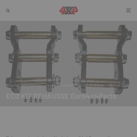
Charles Benhamou
·
4x4
Actualités
Produithèque
·
19 mai 2015
ECO KIT REHAUSSE Euro4x4Parts