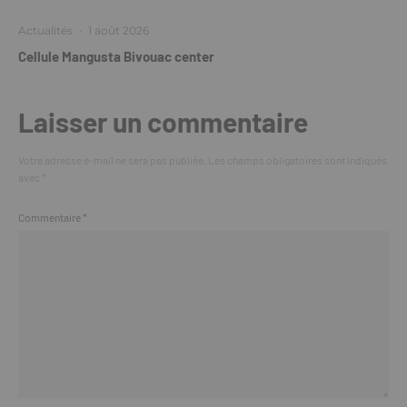
Actualités
·
1 août 2026
Cellule Mangusta Bivouac center
Laisser un commentaire
Votre adresse e-mail ne sera pas publiée.
Les champs obligatoires sont indiqués
avec
*
Commentaire
*