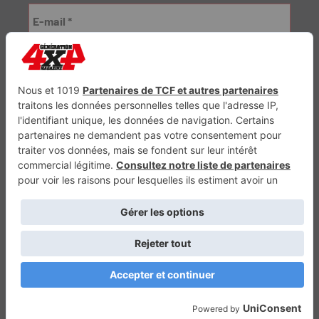
Génération Electrique
Génération Sans Permis
VTTAE.fr
FullAttack
MX2K
Enduro Mag
Trail Adventure
Trial Mag
Sport-Bikes
Boutique CPPRESSE
Escapade
Maisons A Vivre
Retour en haut
Depuis 2010 - Un magazine du
Groupe CPPRESSE