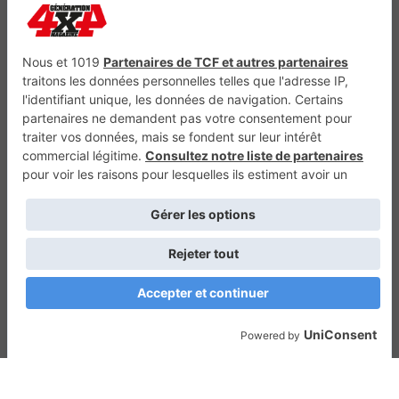
Génération Electrique
Génération Sans Permis
VTTAE.fr
FullAttack
MX2K
Enduro Mag
Trail Adventure
Trial Mag
Sport-Bikes
Boutique CPPRESSE
Escapade
Maisons A Vivre
Retour en haut
Depuis 2010 - Un magazine du
Groupe CPPRESSE