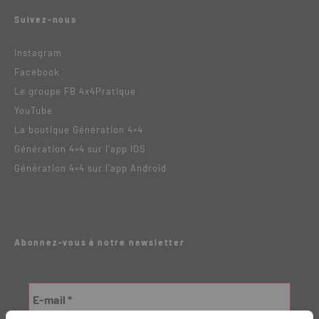
Suivez-nous
Instagram
Facebook
Le groupe FB 4x4Pratique
YouTube
La boutique Génération 4×4
Génération 4×4 sur l’app IOS
Génération 4×4 sur l’app Android
Abonnez-vous à notre newsletter