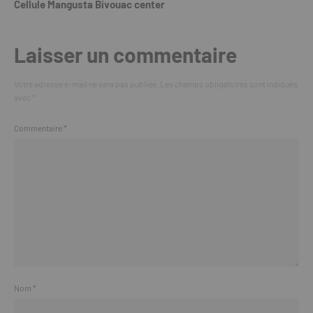
Cellule Mangusta Bivouac center
Laisser un commentaire
Votre adresse e-mail ne sera pas publiée.
Les champs obligatoires sont indiqués
avec
*
Commentaire
*
Nom
*