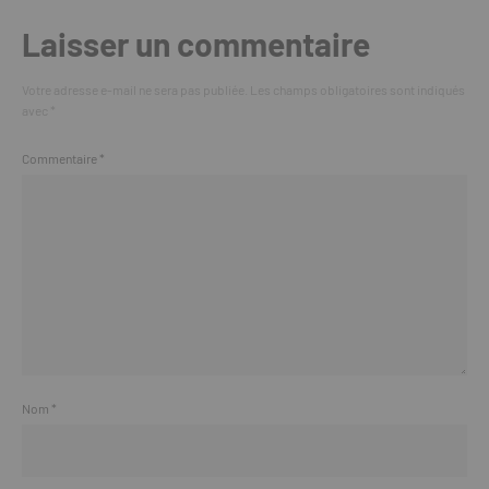
Laisser un commentaire
Votre adresse e-mail ne sera pas publiée.
Les champs obligatoires sont indiqués
avec
*
Commentaire
*
Nom
*