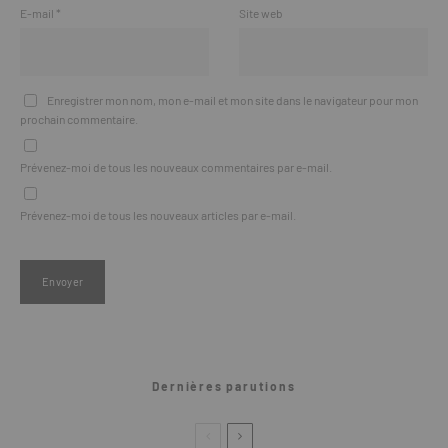
E-mail
*
Site web
Enregistrer mon nom, mon e-mail et mon site dans le navigateur pour mon
prochain commentaire.
Prévenez-moi de tous les nouveaux commentaires par e-mail.
Prévenez-moi de tous les nouveaux articles par e-mail.
Dernières parutions