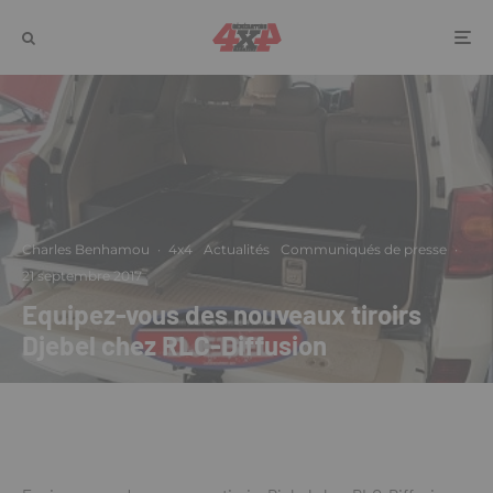
Charles Benhamou
·
4x4
Actualités
Communiqués de presse
·
21 septembre 2017
Equipez-vous des nouveaux tiroirs
Djebel chez RLC-Diffusion