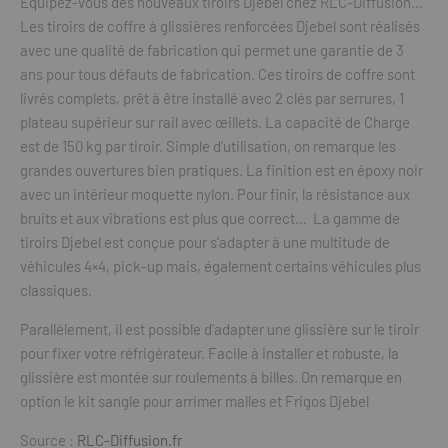
Equipez-vous des nouveaux tiroirs Djebel chez RLC-Diffusion…
Les tiroirs de coffre à glissières renforcées Djebel sont réalisés
avec une qualité de fabrication qui permet une garantie de 3
ans pour tous défauts de fabrication. Ces tiroirs de coffre sont
livrés complets, prêt à être installé avec 2 clés par serrures, 1
plateau supérieur sur rail avec œillets. La capacité de Charge
est de 150 kg par tiroir. Simple d’utilisation, on remarque les
grandes ouvertures bien pratiques. La finition est en époxy noir
avec un intérieur moquette nylon. Pour finir, la résistance aux
bruits et aux vibrations est plus que correct… La gamme de
tiroirs Djebel est conçue pour s’adapter à une multitude de
véhicules 4×4, pick-up mais, également certains véhicules plus
classiques.
Parallèlement, il est possible d’adapter une glissière sur le tiroir
pour fixer votre réfrigérateur. Facile à installer et robuste, la
glissière est montée sur roulements à billes. On remarque en
option le kit sangle pour arrimer malles et Frigos Djebel
Source :
RLC-Diffusion.fr