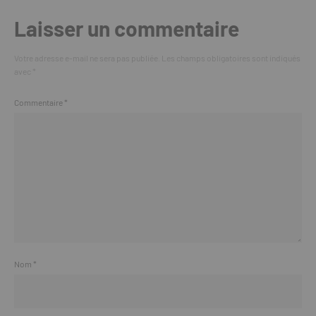
Laisser un commentaire
Votre adresse e-mail ne sera pas publiée.
Les champs obligatoires sont indiqués
avec
*
Commentaire
*
Nom
*