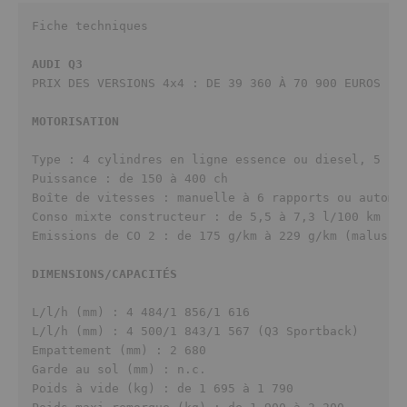
Fiche techniques

AUDI Q3
MOTORISATION
Type : 4 cylindres en ligne essence ou diesel, 5 cyl
Puissance : de 150 à 400 ch

Boîte de vitesses : manuelle à 6 rapports ou automat
Conso mixte constructeur : de 5,5 à 7,3 l/100 km

Emissions de CO 2 : de 175 g/km à 229 g/km (malus de
DIMENSIONS/CAPACITÉS
L/l/h (mm) : 4 484/1 856/1 616

L/l/h (mm) : 4 500/1 843/1 567 (Q3 Sportback)

Empattement (mm) : 2 680

Garde au sol (mm) : n.c.

Poids à vide (kg) : de 1 695 à 1 790
