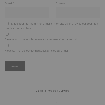
E-mail
*
Site web
Enregistrer mon nom, mon e-mail et mon site dans le navigateur pour mon
prochain commentaire.
Prévenez-moi de tous les nouveaux commentaires par e-mail.
Prévenez-moi de tous les nouveaux articles par e-mail.
Dernières parutions