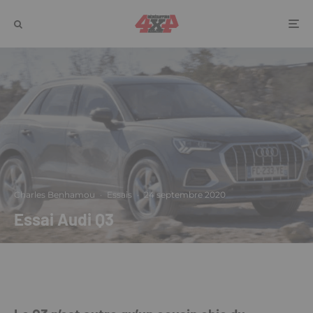
Charles Benhamou
·
Essais
·
24 septembre 2020
Essai Audi Q3