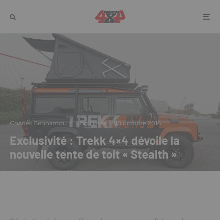
Charles Benhamou
·
Non classé
·
18 octobre 2016
Exclusivité : Trekk 4×4 dévoile la
nouvelle tente de toit « Stealth »