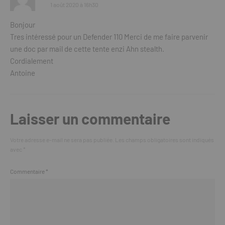
1 août 2020 à 16h30
Bonjour
Tres intéressé pour un Defender 110 Merci de me faire parvenir
une doc par mail de cette tente enzi Ahn stealth.
Cordialement
Antoine
Laisser un commentaire
Votre adresse e-mail ne sera pas publiée.
Les champs obligatoires sont indiqués
avec
*
Commentaire
*