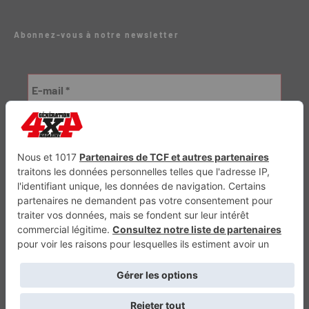
Abonnez-vous à notre newsletter
Génération Electrique
Génération Sans Permis
VTTAE.fr
FullAttack
MX2K
Enduro Mag
Trail Adventure
Trial Mag
Sport-Bikes
Boutique CPPRESSE
Escapade
Maisons A Vivre