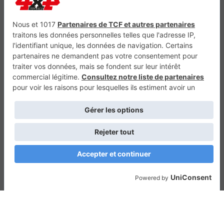
Génération Electrique
Génération Sans Permis
VTTAE.fr
FullAttack
MX2K
Enduro Mag
Trail Adventure
Trial Mag
Sport-Bikes
Boutique CPPRESSE
Escapade
Maisons A Vivre
Retour en haut
Depuis 2010 - Un magazine du
Groupe CPPRESSE