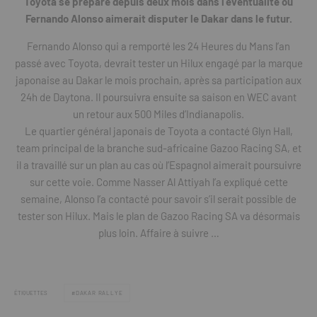
Toyota se prépare depuis deux mois dans l’éventualité où
Fernando Alonso aimerait disputer le Dakar dans le futur.
Fernando Alonso qui a remporté les 24 Heures du Mans l’an
passé avec Toyota, devrait tester un Hilux engagé par la marque
japonaise au Dakar le mois prochain, après sa participation aux
24h de Daytona. Il poursuivra ensuite sa saison en WEC avant
un retour aux 500 Miles d’Indianapolis.
Le quartier général japonais de Toyota a contacté Glyn Hall,
team principal de la branche sud-africaine Gazoo Racing SA, et
il a travaillé sur un plan au cas où l’Espagnol aimerait poursuivre
sur cette voie. Comme Nasser Al Attiyah l’a expliqué cette
semaine, Alonso l’a contacté pour savoir s’il serait possible de
tester son Hilux. Mais le plan de Gazoo Racing SA va désormais
plus loin. Affaire à suivre …
ÉTIQUETTES
DAKAR RALLYE