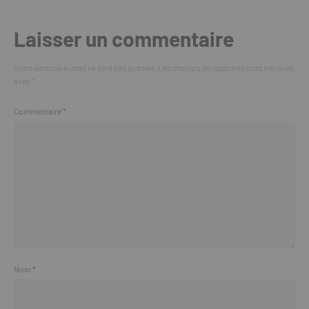
Laisser un commentaire
Votre adresse e-mail ne sera pas publiée.
Les champs obligatoires sont indiqués
avec
*
Commentaire
*
Nom
*