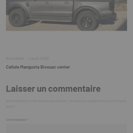
Actualités
·
1 août 2026
Cellule Mangusta Bivouac center
Laisser un commentaire
Votre adresse e-mail ne sera pas publiée.
Les champs obligatoires sont indiqués
avec
*
Commentaire
*