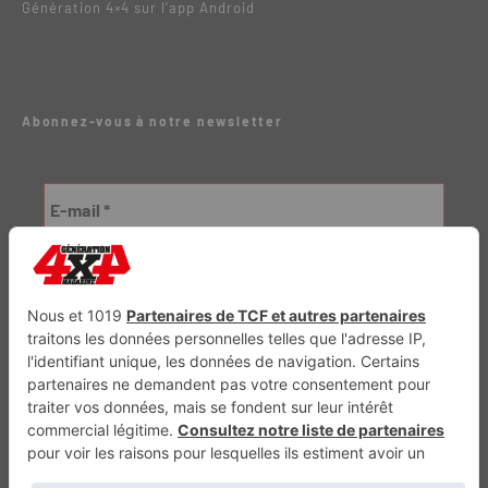
Génération 4×4 sur l’app Android
Abonnez-vous à notre newsletter
Génération Electrique
Génération Sans Permis
VTTAE.fr
FullAttack
MX2K
Enduro Mag
Trail Adventure
Trial Mag
Sport-Bikes