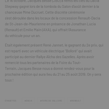
Le 16 octobre, Jacques Besse (JBO) a remis les clés du Dacia
Stepway gagné lors de la tombola du Salon d’août dernier à la
chanceuse Mme Ducruet. Cette discrète cérémonie
s’est déroulée dans les locaux de la concession Renault-Dacia
de St-Jean-de-Maurienne en présence de Jonathan Lucia
(Renault) et Emilie Main (AXA), qui offrait l’Assurance
du véhicule pour un an.
Était également présent René Jannet, le gagnant du 2e prix, qui
est reparti avec un véhicule électrique “Bolloré” qui avait
participé au dernier Rallye Aïcha des Gazelles. Après avoir
remercié tous les partenaires de la Foire du Tout-
Terrain, Jacques Besse nous a donné rendez-vous pour la
prochaine édition qui aura lieu du 21 au 25 août 2019. On y sera
tous !
ÉTIQUETTES
DACIA
FOIRE DE VALLOIRE
RENAULT