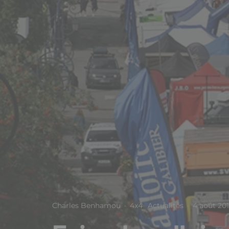
Charles Benhamou
·
4x4
Actualités
·
4 août 20