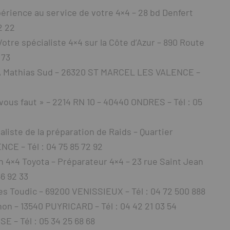
rience au service de votre 4×4 – 28 bd Denfert
2 22
e spécialiste 4×4 sur la Côte d’Azur – 890 Route
 73
 Mathias Sud – 26320 ST MARCEL LES VALENCE –
vous faut » – 2214 RN 10 – 40440 ONDRES – Tél : 05
iste de la préparation de Raids – Quartier
E – Tél : 04 75 85 72 92
×4 Toyota – Préparateur 4×4 – 23 rue Saint Jean
6 92 33
s Toudic – 69200 VENISSIEUX – Tél : 04 72 500 888
n – 13540 PUYRICARD – Tél : 04 42 21 03 54
 – Tél : 05 34 25 68 68