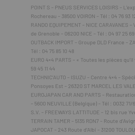
POINT S – PNEUS SERVICES LOISIRS – L’expé
Rochereau – 38500 VOIRON – Tél : 04 76 93 1
RANDO EQUIPEMENT – NICE CARAVANES – Votr
de Grenoble – 06200 NICE – Tél : 04 97 25 69
OUTBACK IMPORT – Groupe DLD France – ZA
Tél : 04 75 85 10 48
EURO 4×4 PARTS – « Toutes les pièces qu’il 
59 45 11 44
TECHNIC’AUTO – ISUZU – Centre 4×4 – Spécial
Ponsoyes Est – 26320 ST MARCEL LES VALENC
EUROJAPAN CAR AND PARTS – Restauration 4
– 5600 NEUVILLE (Belgique) – Tél : 0032 71/6
S.V. – FREEWAYS LATTITUDE – 12 bis rue Yve
TERRAIN TAMER – 5135 RDN7 – Route d’Avigno
JAPOCAT – 243 Route d’Albi – 31200 TOULOUSE