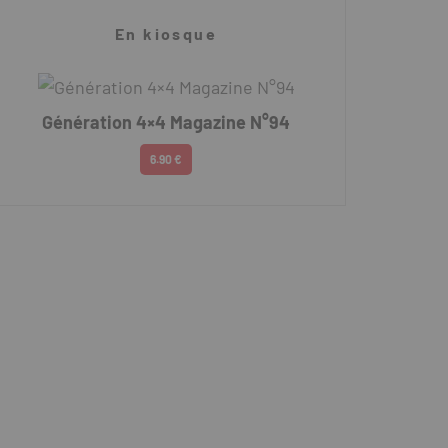
En kiosque
Génération 4×4 Magazine N°94
6.90 €