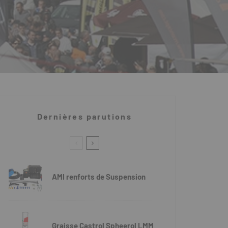
Dernières parutions
AMI renforts de Suspension
Graisse Castrol Spheerol LMM