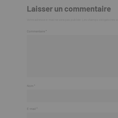
Laisser un commentaire
Votre adresse e-mail ne sera pas publiée.
Les champs obligatoires s
Commentaire
*
Nom
*
E-mail
*