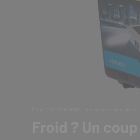
Didier GRIFFOULIERE
·
Accessoires
Actualités
·
Froid ? Un coup