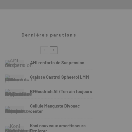
Dernières parutions
AMI renforts de Suspension
Graisse Castrol Spheerol LMM
BFGoodrich All/Terrain toujours
Cellule Mangusta Bivouac
center
Koni nouveaux amortisseurs
Explorer