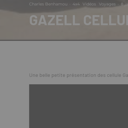
Charles Benhamou
·
4x4
Vidéos
Voyages
·
8 j
GAZELL CELLU
Une belle petite présentation des cellule Ga