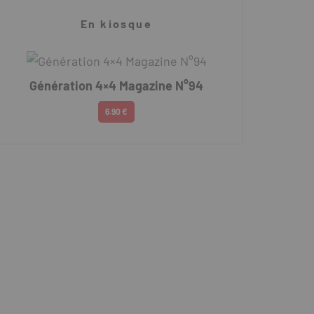
En kiosque
Génération 4×4 Magazine N°94
6.90 €