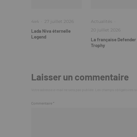
4x4
·
27 juillet 2026
Actualités
·
20 juillet 2026
Lada Niva éternelle
Legend
La française Defender
Trophy
Laisser un commentaire
Votre adresse e-mail ne sera pas publiée.
Les champs obligatoires s
Commentaire
*