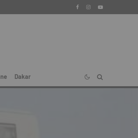
ine
Dakar