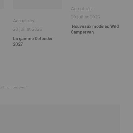
Actualités
·
20 juillet 2026
Actualités
·
Nouveaux modèles Wild
20 juillet 2026
Campervan
La gamme Defender
2027
ont indiqués avec
*