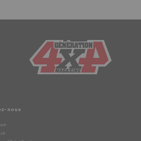
ez-nous
ram
ook