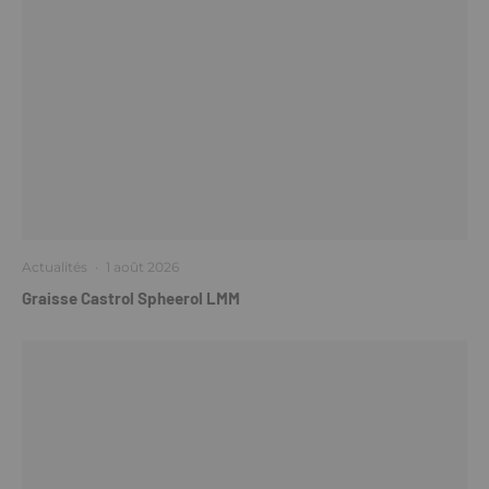
Actualités
·
1 août 2026
Graisse Castrol Spheerol LMM