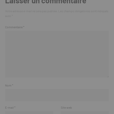
Laisser un commentaire
Votre adresse e-mail ne sera pas publiée.
Les champs obligatoires sont indiqués
avec
*
Commentaire
*
Nom
*
E-mail
*
Site web