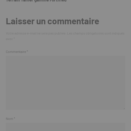
Laisser un commentaire
Votre adresse e-mail ne sera pas publiée.
Les champs obligatoires sont indiqués
avec
*
Commentaire
*
Nom
*