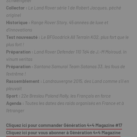
Schwengeler
Collector :
Le Land Rover série 1 de Robert Jacques, péché
originel
Historique :
Range Rover Story, 45 années de luxe et
d’innovations
Test nouveauté :
Le BFGoodrick All Terrain KO2, plus fort que le
plus fort !
Préparation :
Land Rover Defender 110 Td4 de J.-M Moiroud, in
vinum veritas
Préparation :
Santana Samurai Team Satanas 33, les fous de
l’extrême !
Rassemblement :
Landrauvergne 2015, des Land comme s’il en
pleuvait
Sport :
22
e
Breslau Poland Rally, les Français en force
Agenda :
Toutes les dates des raids organisés en France et à
l’étranger
Cliquez ici pour commander Génération 4×4 Magazine #17
Cliquez ici pour vous abonner à Génération 4×4 Magazine