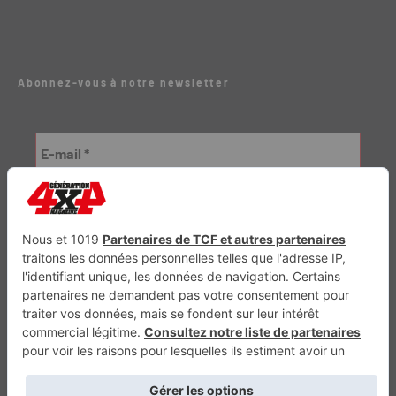
Abonnez-vous à notre newsletter
Génération Electrique
Génération Sans Permis
VTTAE.fr
FullAttack
MX2K
Enduro Mag
Trail Adventure
Trial Mag
Sport-Bikes