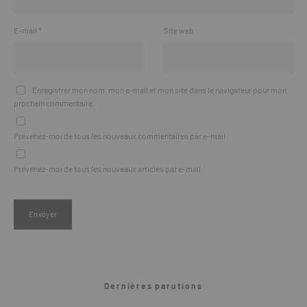
E-mail
*
Site web
Enregistrer mon nom, mon e-mail et mon site dans le navigateur pour mon
prochain commentaire.
Prévenez-moi de tous les nouveaux commentaires par e-mail.
Prévenez-moi de tous les nouveaux articles par e-mail.
Dernières parutions