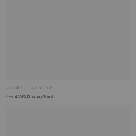
Actualités
·
10 août 2026
4×4 BAW212 Equip’Raid