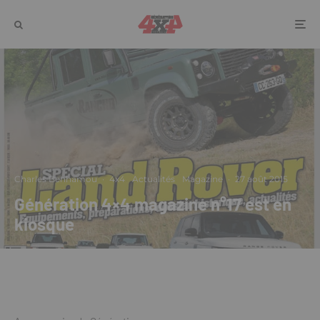
Charles Benhamou
·
4x4
Actualités
Magazine
·
27 août 2015
Génération 4×4 magazine n°17 est en
kiosque