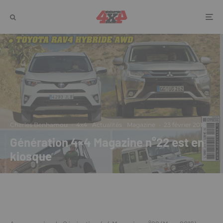
Charles Benhamou
·
4x4
Actualités
Magazine
·
23 février 2016
Génération 4×4 Magazine n°22 est en
kiosque