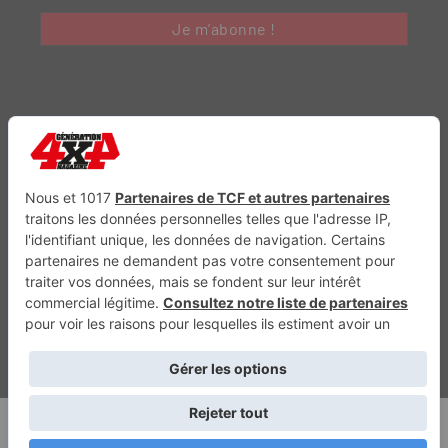
Génération Electrique
Génération Sans Permis
VTTAE.fr
FullAttack
MX2K
Enduro Mag
Trail Adventure
Trial Mag
Sport-Bikes
Boutique CPPRESSE
Escapade
Maisons A Vivre
Retour en haut
Depuis 2010 - Un magazine du
Groupe CPPRESSE