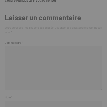
Cellule Mangusta Bivouac center
Laisser un commentaire
Votre adresse e-mail ne sera pas publiée.
Les champs obligatoires sont indiqués
avec
*
Commentaire
*
Nom
*