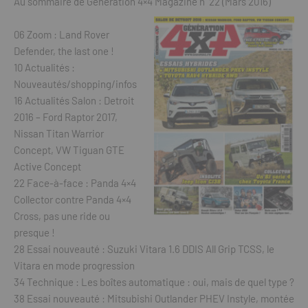
Au sommaire de Génération 4×4 Magazine n°22 (Mars 2016)
06 Zoom : Land Rover
Defender, the last one !
10 Actualités :
Nouveautés/shopping/infos
16 Actualités Salon : Detroit
2016 – Ford Raptor 2017,
Nissan Titan Warrior
Concept, VW Tiguan GTE
Active Concept
22 Face-à-face : Panda 4×4
Collector contre Panda 4×4
Cross, pas une ride ou
presque !
28 Essai nouveauté : Suzuki Vitara 1.6 DDIS All Grip TCSS, le
Vitara en mode progression
34 Technique : Les boîtes automatique : oui, mais de quel type ?
38 Essai nouveauté : Mitsubishi Outlander PHEV Instyle, montée