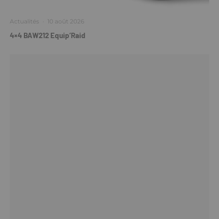
Actualités
·
10 août 2026
4×4 BAW212 Equip’Raid