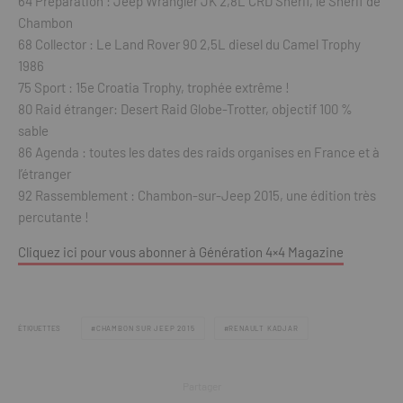
64 Préparation : Jeep Wrangler JK 2,8L CRD Shérif, le Shérif de
Chambon
68 Collector : Le Land Rover 90 2,5L diesel du Camel Trophy
1986
75 Sport : 15e Croatia Trophy, trophée extrême !
80 Raid étranger: Desert Raid Globe-Trotter, objectif 100 %
sable
86 Agenda : toutes les dates des raids organises en France et à
l’étranger
92 Rassemblement : Chambon-sur-Jeep 2015, une édition très
percutante !
Cliquez ici pour vous abonner à Génération 4×4 Magazine
ÉTIQUETTES
CHAMBON SUR JEEP 2015
RENAULT KADJAR
Partager