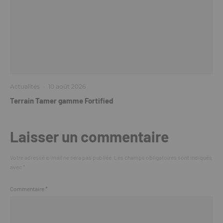
Actualités
·
10 août 2026
Terrain Tamer gamme Fortified
Laisser un commentaire
Votre adresse e-mail ne sera pas publiée.
Les champs obligatoires sont indiqués
avec
*
Commentaire
*