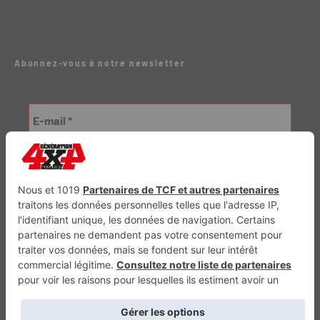
Abonnez-vous à notre newsletter
Génération Electrique
Génération Sans Permis
VTTAE.fr
FullAttack
MX2K
Enduro Mag
Trail Adventure
Trial Mag
Sport-Bikes