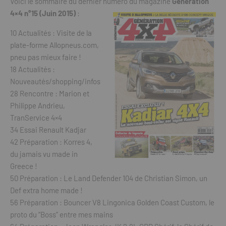
Voici le sommaire du dernier numéro du magazine
Génération
4×4 n°15 (Juin 2015)
:
10 Actualités : Visite de la
plate-forme Allopneus.com,
pneu pas mieux faire !
18 Actualités :
Nouveautés/shopping/infos
28 Rencontre : Marion et
Philippe Andrieu,
TranService 4×4
34 Essai Renault Kadjar
42 Préparation : Korres 4,
du jamais vu made in
Greece !
50 Préparation : Le Land Defender 104 de Christian Simon, un
Def extra home made !
56 Préparation : Bouncer V8 Lingonica Golden Coast Custom, le
proto du “Boss” entre mes mains