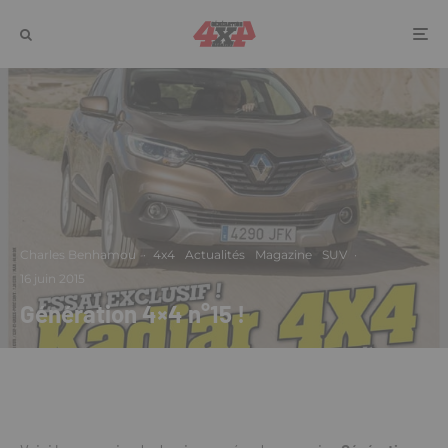
Charles Benhamou
·
4x4
Actualités
Magazine
SUV
·
16 juin 2015
Génération 4×4 n°15 !