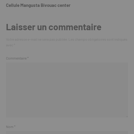
Cellule Mangusta Bivouac center
Laisser un commentaire
Votre adresse e-mail ne sera pas publiée.
Les champs obligatoires sont indiqués
avec
*
Commentaire
*
Nom
*