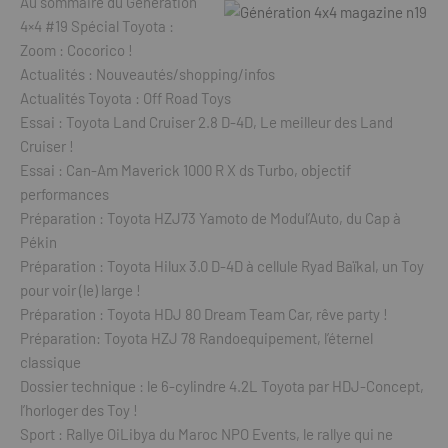
Au sommaire du Génération
4×4 #19 Spécial Toyota :
Zoom : Cocorico !
Actualités : Nouveautés/shopping/infos
Actualités Toyota : Off Road Toys
Essai : Toyota Land Cruiser 2.8 D-4D, Le meilleur des Land
Cruiser !
Essai : Can-Am Maverick 1000 R X ds Turbo, objectif
performances
Préparation : Toyota HZJ73 Yamoto de Modul’Auto, du Cap à
Pékin
Préparation : Toyota Hilux 3.0 D-4D à cellule Ryad Baïkal, un Toy
pour voir (le) large !
Préparation : Toyota HDJ 80 Dream Team Car, rêve party !
Préparation: Toyota HZJ 78 Randoequipement, l’éternel
classique
Dossier technique : le 6-cylindre 4.2L Toyota par HDJ-Concept,
l’horloger des Toy !
Sport : Rallye OiLibya du Maroc NPO Events, le rallye qui ne