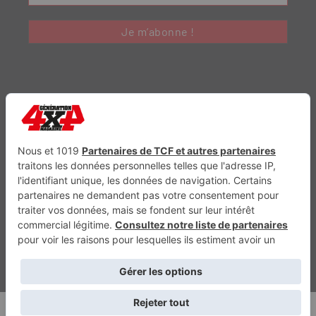
Génération Electrique
Génération Sans Permis
VTTAE.fr
FullAttack
MX2K
Enduro Mag
Trail Adventure
Trial Mag
Sport-Bikes
Boutique CPPRESSE
Escapade
Maisons A Vivre
Retour en haut
Depuis 2010 - Un magazine du
Groupe CPPRESSE