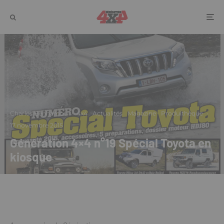
Charles Benhamou
·
4x4
Actualités
Magazine
Produithèque
·
17 novembre 2015
Génération 4×4 n°19 Spécial Toyota en
kiosque