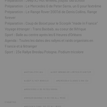
Préparation : Jeep XJ Hot Wheels, joujou “old school”
Préparation : Le Mercedes G de Peter Serra, un G pour l’extrême
Préparation : Le Range Rover 200Tdi de Denis Collins, Range
forever
Préparation : Coup de Booxt pour le Scorpik “made in France”
Voyage étranger : Trans Baobab, au coeur de l’Afrique
Sport : Balle au centre après les 6 Heures d’Orléans
Agenda : Toutes les dates des rallyes et raids organisés en
France et à l’étranger
Sport : 23e Rallye Breslau Pologne, Podium tricolore
ACTUALITÉS 4X4
JEEP WRANGLER LIMITED ZZ KUSTOM
JEEP XJ HOT WHEELS
MERCEDES CLASSE G 350 CDI
MERCEDES G DE PETER SERRA
NISSAN QASHQAI 1.6 DCI 130 ALL MODE
ÉTIQUETTES
NISSAN X-TRAIL DCI 177 ALL MODE