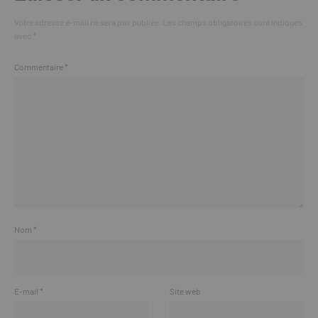
Votre adresse e-mail ne sera pas publiée.
Les champs obligatoires sont indiqués
avec
*
Commentaire
*
Nom
*
E-mail
*
Site web