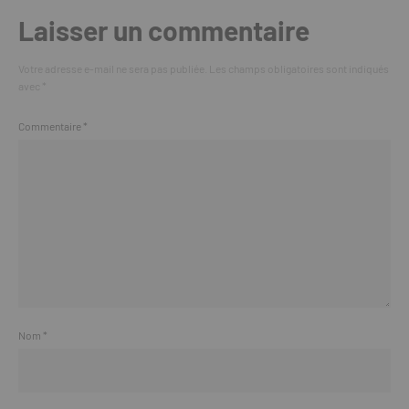
Laisser un commentaire
Votre adresse e-mail ne sera pas publiée.
Les champs obligatoires sont indiqués
avec
*
Commentaire
*
Nom
*