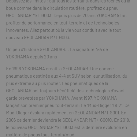
Dépassez les limites ! Sur tous les terrains, dans les roches ou la
boue comme dans la circulation routière, profitez du pneu
GEOLANDAR M/T G003. Depuis plus de 20 ans YOKOHAMA fait
profiter de performance en tout-terrain et de technologies
innovantes. Allez partout où la vie vous conduit avec le tout
nouveau GEOLANDAR M/T G003.
Un peu d’histoire GEOLANDAR… La signature 4×4 de
YOKOHAMA depuis 20 ans
En 1996 YOKOHAMA créait la GEOLANDAR. Une gamme
pneumatique destinée aux 4×4 et SUV selon leur utilisation, du
plus extrême au plus routier. Les pneumatiques de la
GEOLANDAR ont toujours bénéficié des technologies d’avant-
garde brevetées par YOKOHAMA. Avant 1997, YOKOHAMA
lançait son premier pneu tout-terrain: Le “Mud-Digger Y812“. Ce
Mud-Digger évolura rapidement en GEOLANDAR M/T G001. En
2006 ce dernier deviendra le GEOLANDAR M/T+ G001C. En 2018,
le nouveau GEOLANDAR M/T G003 est la dernière évolution en
matière de pneus tout-terrain/mud.