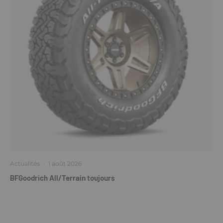
Actualités
·
1 août 2026
BFGoodrich All/Terrain toujours