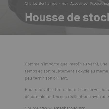
Charles Benhamou
·
4x4
Actualités
Produithè
Housse de sto
Comme n’importe quel matériau verni, une t
temps et son revêtement s’oxyde au même ti
peu ternir son brillant.
Pour que votre tente de toit conserve jour a
désormais toutes ses réalisations avec u
Source :
www.jamesbaroud.org