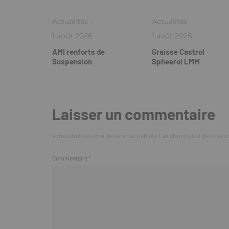
Actualités
·
Actualités
·
1 août 2026
1 août 2026
AMI renforts de
Graisse Castrol
Suspension
Spheerol LMM
Laisser un commentaire
Votre adresse e-mail ne sera pas publiée.
Les champs obligatoires s
Commentaire
*