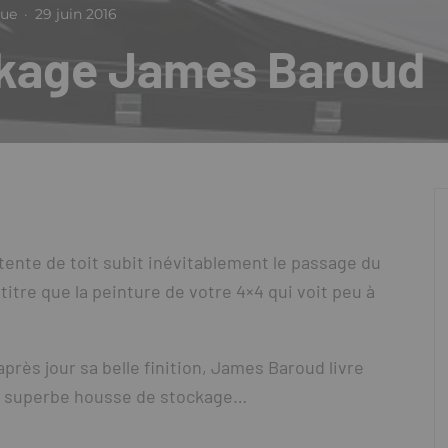
que
·
29 juin 2016
ckage James Baroud
ente de toit subit inévitablement le passage du
tre que la peinture de votre 4×4 qui voit peu à
près jour sa belle finition, James Baroud livre
ne superbe housse de stockage…