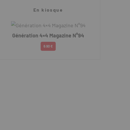
En kiosque
Génération 4×4 Magazine N°94
6.90 €