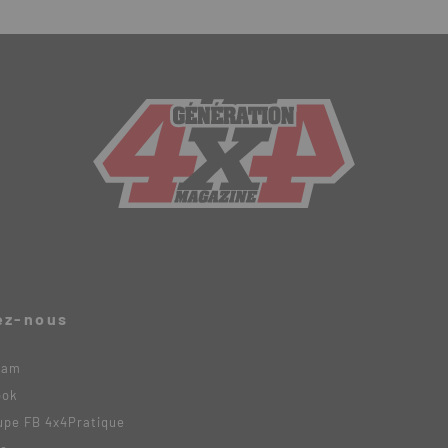
ez-nous
ram
ook
upe FB 4x4Pratique