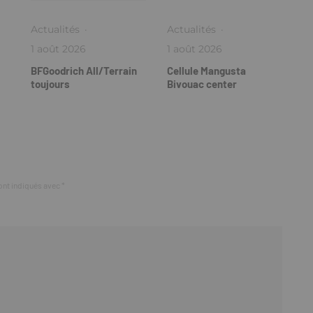
Actualités
·
Actualités
·
1 août 2026
1 août 2026
BFGoodrich All/Terrain
Cellule Mangusta
toujours
Bivouac center
ont indiqués avec
*