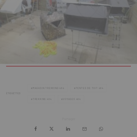
MAGASIN TREKKING 4X4
TENTES DE TOIT 4X4
ÉTIQUETTES
TREKKING 4X4
VOYAGES 4X4
Partager