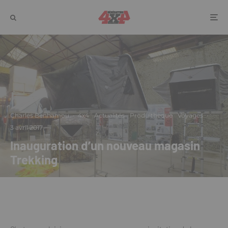
Charles Benhamou
·
4x4
Actualités
Produithèque
Voyages
·
3 avril 2017
Inauguration d’un nouveau magasin
Trekking