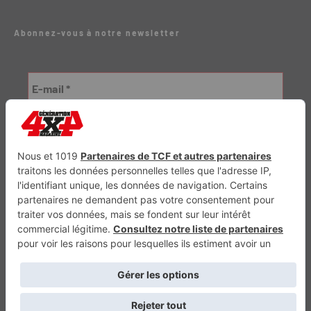
Abonnez-vous à notre newsletter
Génération Electrique
Génération Sans Permis
VTTAE.fr
FullAttack
MX2K
Enduro Mag
Trail Adventure
Trial Mag
Sport-Bikes
Boutique CPPRESSE
Escapade
Maisons A Vivre