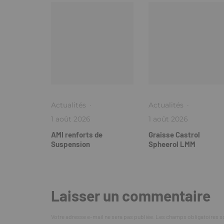
Actualités
·
Actualités
·
1 août 2026
1 août 2026
AMI renforts de
Graisse Castrol
Suspension
Spheerol LMM
Laisser un commentaire
Votre adresse e-mail ne sera pas publiée.
Les champs obligatoires s