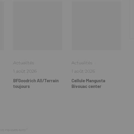
Actualités
·
Actualités
·
1 août 2026
1 août 2026
BFGoodrich All/Terrain
Cellule Mangusta
toujours
Bivouac center
ont indiqués avec
*