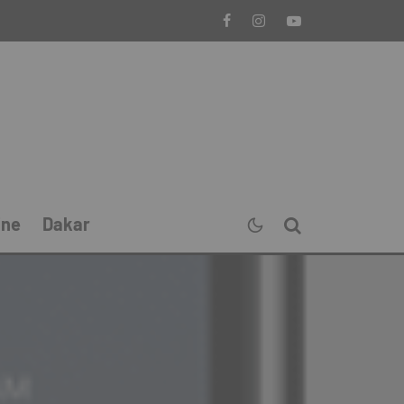
ine
Dakar