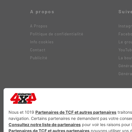
A propos
Suiv
A Propos
Instag
Politique de confidentialité
Faceb
Info cookies
Le gro
Contact
YouTu
Publicité
La bou
Généra
Généra
Génération Electrique
Génération Sans Permis
VTTAE.fr
FullAt