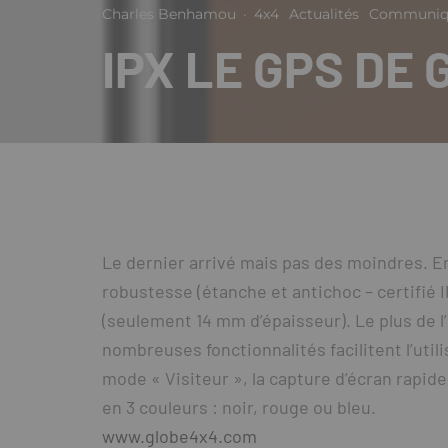
Charles Benhamou
·
4x4
Actualités
Communiqu
IPX LE GPS DE
Le dernier arrivé mais pas des moindres. En 
robustesse (étanche et antichoc – certifié
(seulement 14 mm d’épaisseur). Le plus de l’I
nombreuses fonctionnalités facilitent l’uti
mode « Visiteur », la capture d’écran rapid
en 3 couleurs : noir, rouge ou bleu.
www.globe4x4.com