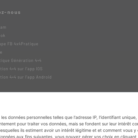
ez-nous
ram
ook
upe FB 4x4Pratique
be
tique Génération 4×4
tion 4×4 sur l’app IOS
tion 4×4 sur l’app Android
tack
MX2K
Enduro Mag
Trail Adventure
Trial Mag
Sport-Bikes
Boutique CPP