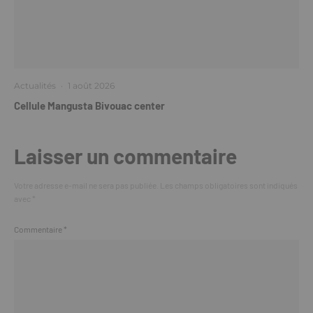
Actualités
·
1 août 2026
Cellule Mangusta Bivouac center
Laisser un commentaire
Votre adresse e-mail ne sera pas publiée.
Les champs obligatoires sont indiqués
avec
*
Commentaire
*