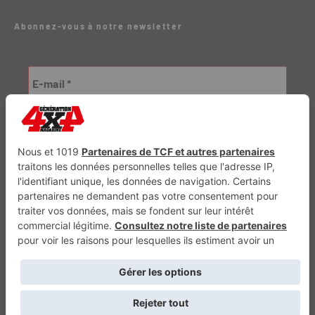
Abonnez-vous à notre newsletter
Génération Electrique
Génération Sans Permis
VTTAE.fr
FullAttack
MX2K
Enduro Mag
Trail Adventure
Trial Mag
Sport-Bikes
Boutique CPPRESSE
Escapade
Maisons A Vivre
Retour en haut