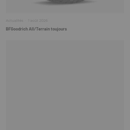
Actualités
·
1 août 2026
BFGoodrich All/Terrain toujours