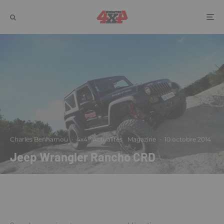
Charles Benhamou
·
4x4
Actualités
Magazine
·
10 octobre 2014
Jeep Wrangler Rancho CRD