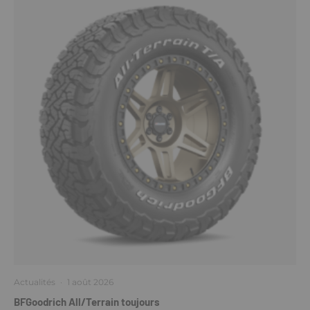
Actualités
·
1 août 2026
BFGoodrich All/Terrain toujours