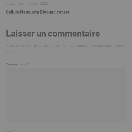
Actualités
·
1 août 2026
Cellule Mangusta Bivouac center
Laisser un commentaire
Votre adresse e-mail ne sera pas publiée.
Les champs obligatoires sont indiqués
avec
*
Commentaire
*
Nom
*