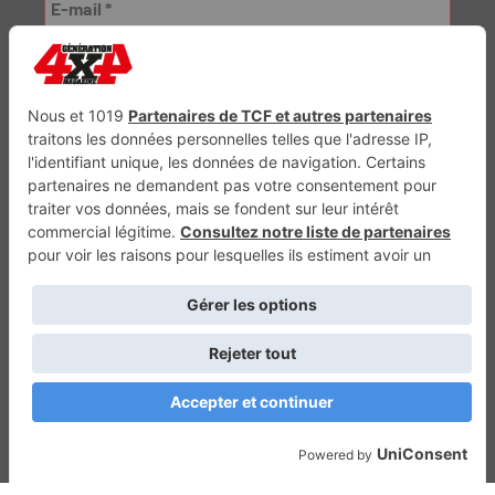
Génération Electrique
Génération Sans Permis
VTTAE.fr
FullAttack
MX2K
Enduro Mag
Trail Adventure
Trial Mag
Sport-Bikes
Boutique CPPRESSE
Escapade
Maisons A Vivre
Retour en haut
Depuis 2010 - Un magazine du
Groupe CPPRESSE