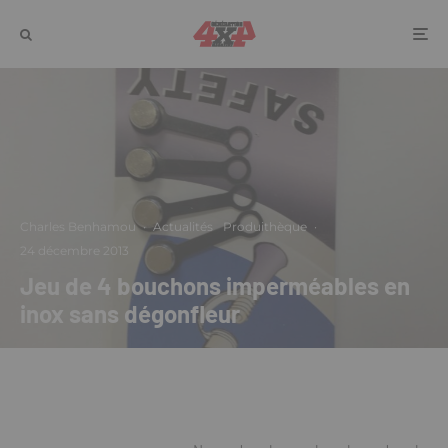
Charles Benhamou
·
Actualités
Produithèque
·
24 décembre 2013
Jeu de 4 bouchons imperméables en
inox sans dégonfleur