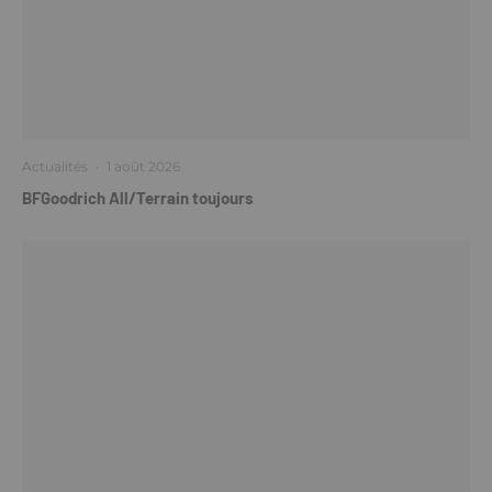
Actualités
·
1 août 2026
BFGoodrich All/Terrain toujours