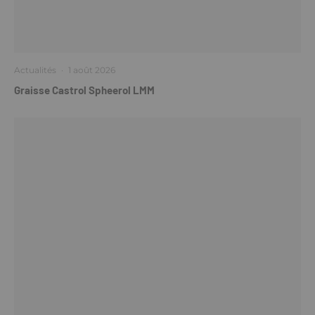
Actualités
·
1 août 2026
Graisse Castrol Spheerol LMM