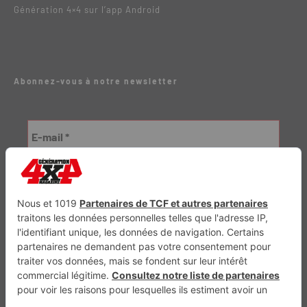
Génération 4×4 sur l’app Android
Abonnez-vous à notre newsletter
Génération Electrique
Génération Sans Permis
VTTAE.fr
FullAttack
MX2K
Enduro Mag
Trail Adventure
Trial Mag
Sport-Bikes