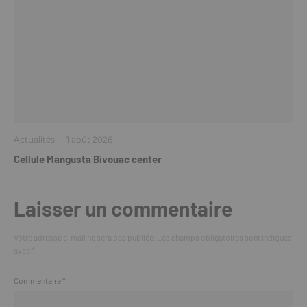
Actualités
·
1 août 2026
Cellule Mangusta Bivouac center
Laisser un commentaire
Votre adresse e-mail ne sera pas publiée.
Les champs obligatoires sont indiqués
avec
*
Commentaire
*