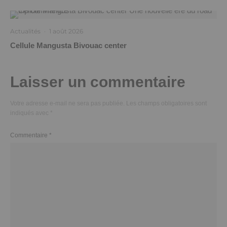
Actualités
·
1 août 2026
Cellule Mangusta Bivouac center
Laisser un commentaire
Votre adresse e-mail ne sera pas publiée.
Les champs obligatoires sont
indiqués avec
*
Commentaire
*