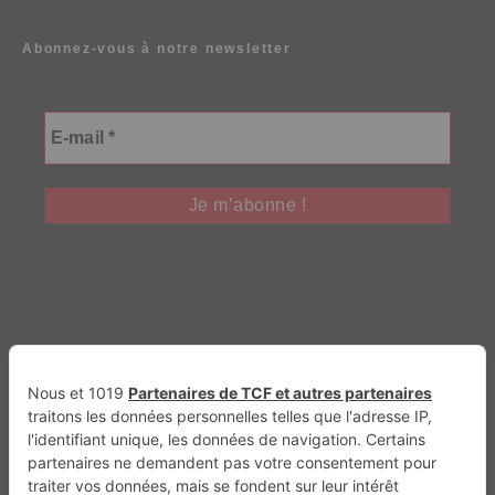
Abonnez-vous à notre newsletter
Génération Electrique
Génération Sans Permis
VTTAE.fr
FullAttack
MX2K
Enduro Mag
Trail Adventure
Trial Mag
Sport-Bikes
Boutique CPPRESSE
Escapade
Maisons A Vivre