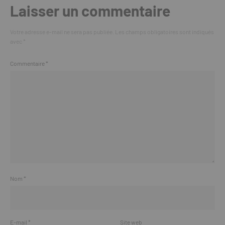
Laisser un commentaire
Votre adresse e-mail ne sera pas publiée.
Les champs obligatoires sont indiqués
avec
*
Commentaire
*
Nom
*
E-mail
*
Site web