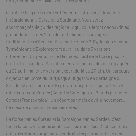
La Tyrrhénienne en 4×4 avec Exploratorem
Ce raid le long de la mer Tyrrhénienne est le seul à traverser
intégralement la Corse et la Sardaigne. Vous serez
accompagnés de guides régionaux qui vous feront découvrir les
profondeurs de ces 2 îles de toute beauté, sauvages et
traditionnelles s’il en est. Pour cette année 2017, la bien connue
Tyrrhénienne d’Exploratorem aura lieu dans 3 versions
différentes: Un parcours de Bastia au nord de la Corse jusqu’à
Cagliari au sud de la Sardaigne en version balade accompagnée
du 02 au 11 mai et en version expert du 18 au 27 juin. Un parcours
d’Ajaccio en Corse du Sud jusqu’à Buggerru en Sardaigne du
Sud du 02 au 09 octobre. Exploratorem propose par ailleurs 4
raids purement Sardes (Scopri la Sardegna) et 2 raids purement
Corses (Transcorsica). Un départ par mois d’avril à novembre…
La class de pouvoir choisir ses dates !
La Corse par les Corses et la Sardaigne par les Sardes, c’est
facile lorsque vos aïeux sont issus des deux iles. C’est pour cela
qu’Exploratorem propose les endroits les plus secrets de ces