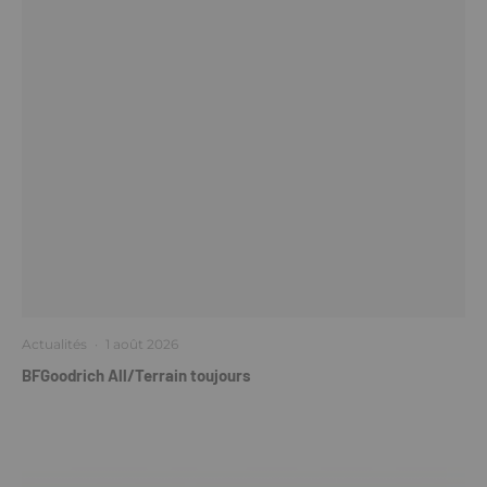
Actualités
·
1 août 2026
BFGoodrich All/Terrain toujours