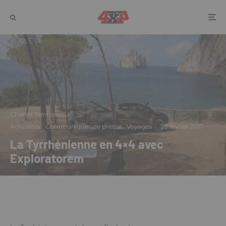
Charles Benhamou
·
Actualités
Communiqués de presse
Voyages
·
28 février 2017
La Tyrrhénienne en 4×4 avec
Exploratorem