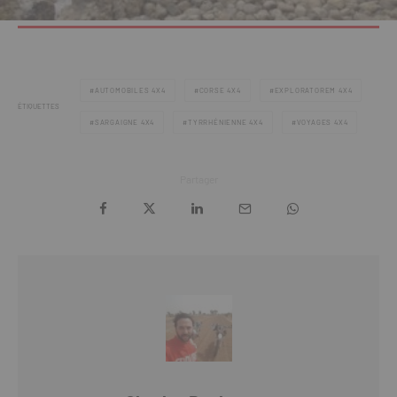
AUTOMOBILES 4X4
CORSE 4X4
EXPLORATOREM 4X4
ÉTIQUETTES
SARGAIGNE 4X4
TYRRHÉNIENNE 4X4
VOYAGES 4X4
Partager