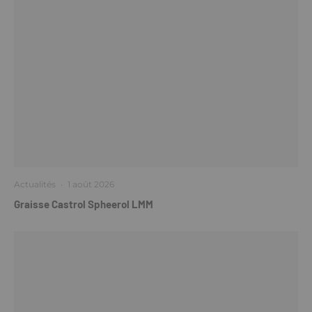
Actualités
·
1 août 2026
Graisse Castrol Spheerol LMM