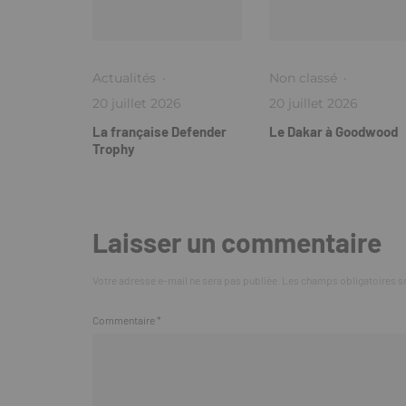
Actualités
·
Non classé
·
20 juillet 2026
20 juillet 2026
La française Defender
Le Dakar à Goodwood
Trophy
Laisser un commentaire
Votre adresse e-mail ne sera pas publiée.
Les champs obligatoires s
Commentaire
*