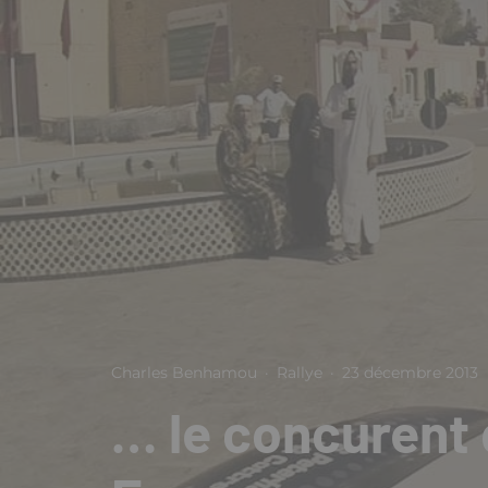
Charles Benhamou
·
Rallye
·
23 décembre 2013
… le concurent 