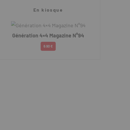
En kiosque
Génération 4×4 Magazine N°94
6.90 €