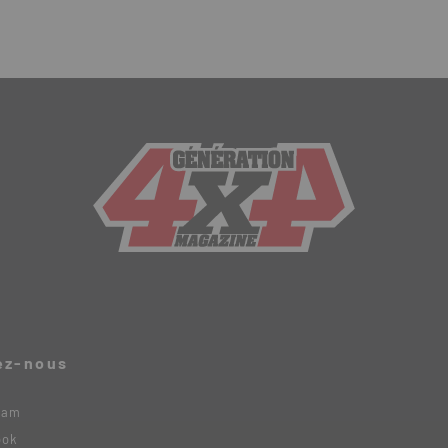
ez-nous
ram
ook