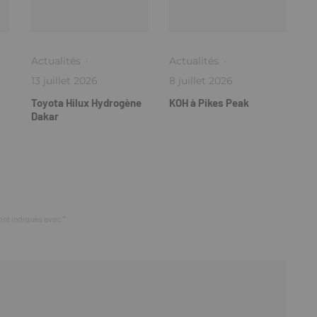
Actualités
·
Actualités
·
13 juillet 2026
8 juillet 2026
Toyota Hilux Hydrogène
KOH à Pikes Peak
Dakar
ont indiqués avec
*