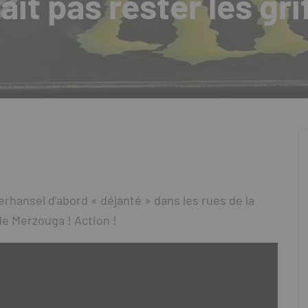
it pas rester les gri
erhansel d’abord « déjanté » dans les rues de la
de Merzouga ! Action !