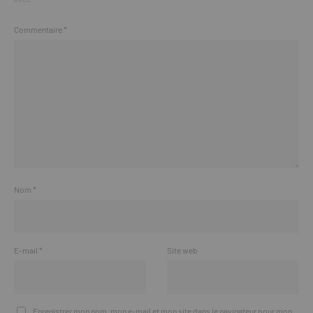
Commentaire
*
Nom
*
E-mail
*
Site web
Enregistrer mon nom, mon e-mail et mon site dans le navigateur pour mon