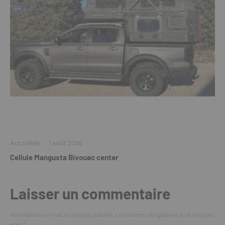
Actualités
·
1 août 2026
Cellule Mangusta Bivouac center
Laisser un commentaire
Votre adresse e-mail ne sera pas publiée.
Les champs obligatoires sont indiqués
avec
*