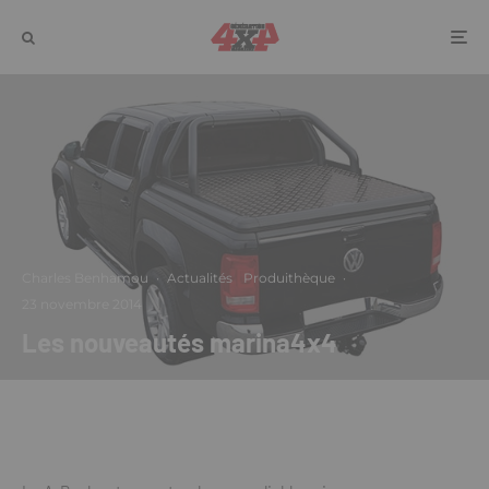
Charles Benhamou
·
Actualités
Produithèque
·
23 novembre 2014
Les nouveautés marina4x4