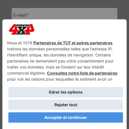
Génération Electrique
Génération Sans Permis
VTTAE.fr
FullAttack
MX2K
Enduro Mag
Trail Adventure
Trial Mag
Sport-Bikes
Boutique CPPRESSE
Escapade
Maisons A Vivre
Retour en haut
Depuis 2010 - Un magazine du
Groupe CPPRESSE