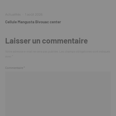
Actualités
·
1 août 2026
Cellule Mangusta Bivouac center
Laisser un commentaire
Votre adresse e-mail ne sera pas publiée.
Les champs obligatoires sont indiqués
avec
*
Commentaire
*