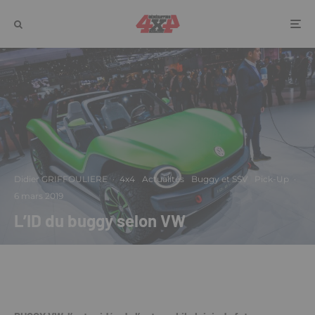
Didier GRIFFOULIERE
·
4x4
Actualités
Buggy et SSV
Pick-Up
·
6 mars 2019
L’ID du buggy selon VW