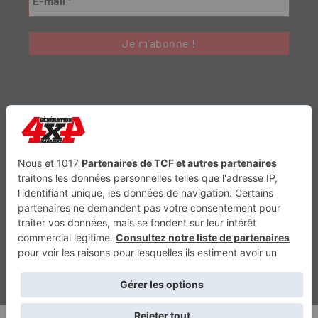
Génération Electrique
Génération Sans Permis
VTTAE.fr
FullAttack
MX2K
Enduro Mag
Trail Adventure
Trial Mag
Sport-Bikes
Boutique CPPRESSE
Escapade
Maisons A Vivre
Retour en haut
Depuis 2010 - Un magazine du
Groupe CPPRESSE