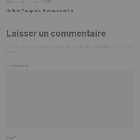
Actualités
·
1 août 2026
Cellule Mangusta Bivouac center
Laisser un commentaire
Votre adresse e-mail ne sera pas publiée.
Les champs obligatoires sont indiqués
avec
*
Commentaire
*
Nom
*