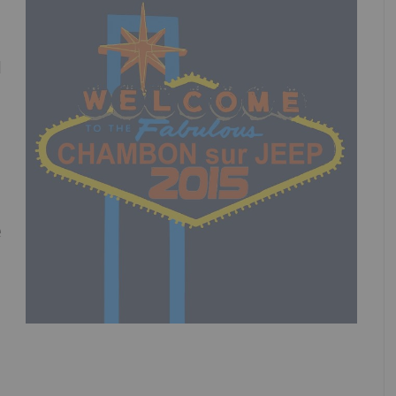
u
e
-