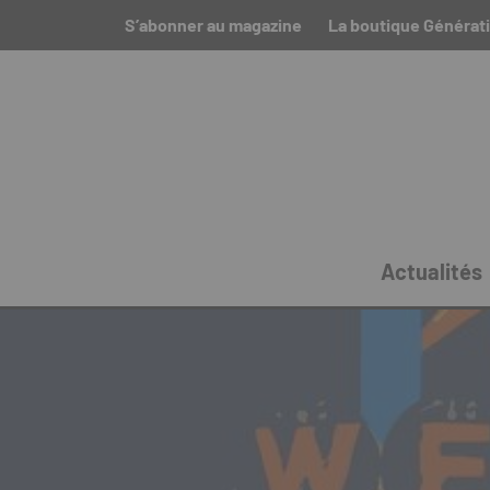
S’abonner au magazine
La boutique Générat
Actualités