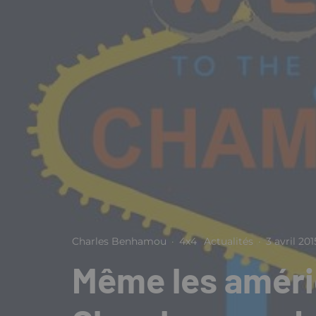
Charles Benhamou
·
4x4
Actualités
·
3 avril 201
Même les améri