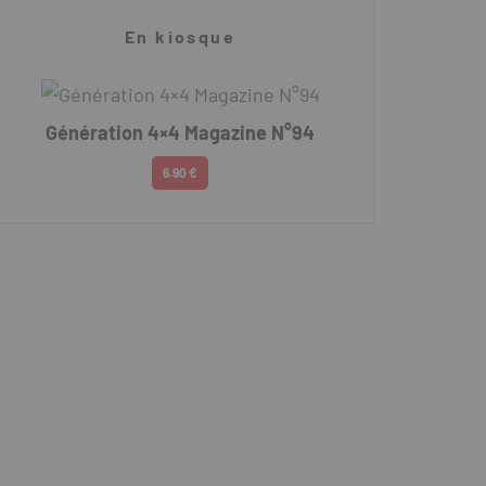
En kiosque
Génération 4×4 Magazine N°94
6.90 €